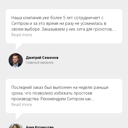
Наша компания уже более 5 лет сотрудничает с
Ситпром и за это время ни разу не усомнилась в
своем выборе. Заказываем у них сита для грохотов, и
каждый раз получаем качественную продукцию с
Read more
точными сроками поставки. Техническая поддержка
всегда на связи, оперативно решают вопросы.
Дмитрий Семенов
главный механик
Последний заказ был выполнен на неделю раньше
срока, что позволило избежать простоев
производства. Рекомендуем Ситпром как
ответственного производителя, который
Read more
действительно заботится о клиентах!
Анна Кузнецова