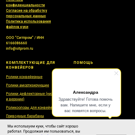
конфиденциальности
Согласие на обработку
персональных данных
Политика использования
файлов куки
ООО "Ситпром" / ИНН
6166086660
info@sitprom.ru
КОМПЛЕКТУЮЩИЕ ДЛЯ
ПОМОЩЬ
КОНВЕЙЕРОВ
База знаний
Ролики конвейерные
Публикации
Ролики амортизирующие
Контакты
Александра
Ролики дефлекторные (нижние
Здравствуйте! Готова помочь
и верхние)
вам. Напишите мне, если у
Роликоопоры для конвейеров
вас появятся вопросы.
Приводные барабаны
Неприводные барабаны
Мы используем куки, чтобы сайт хорошо
(натяжные)
работал. Продолжая им пользоваться, вы