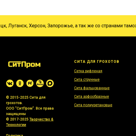
Луганск, Херсон, Запорожье, а так же со странами таможе
СИТА ДЛЯ ГРОХОТОВ
Сетка рифленая
Сита струнные
Сита фальцованные
Сита арфообразные
© 2015-2025 Сита для
грохотов.
Сита полиуретановые
ООО "СитПром". Все права
защищены
© 2017-2025
Творчество &
Технологии
Политика