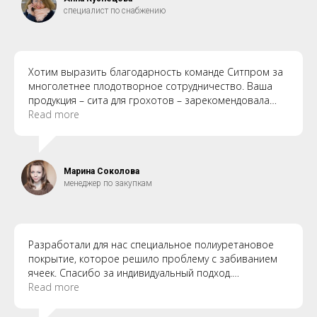
специалист по снабжению
Хотим выразить благодарность команде Ситпром за
многолетнее плодотворное сотрудничество. Ваша
продукция – сита для грохотов – зарекомендовала
себя как надежная, износостойкая и эффективная в
Read more
наших производственных условиях.
Марина Соколова
менеджер по закупкам
Разработали для нас специальное полиуретановое
покрытие, которое решило проблему с забиванием
ячеек. Спасибо за индивидуальный подход.
Рекомендуем Ситпром как проверенного надежного
Read more
партнера.